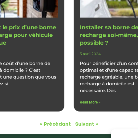
 le prix d’une borne
Installer sa borne d
arge pour véhicule
recharge soi-même,
que
possible ?
4
5 avril 2024
le coût d’une borne de
Pour bénéficier d’un con
à domicile ? C’est
optimal et d’une capacit
t une question que vous
recharge agréable, une 
z si
recharge à domicile est
nécessaire. Dès
Read More »
« Précédant
Suivant »