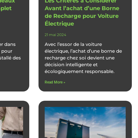
neaux
Les Critères à Considérer
mplet
Avant l’achat d’une Borne
de Recharge pour Voiture
Électrique
21 mai 2024
er dans
Avec l’essor de la voiture
t pour
électrique, l’achat d’une borne de
stallé des
recharge chez soi devient une
décision intelligente et
écologiquement responsable.
Read More »