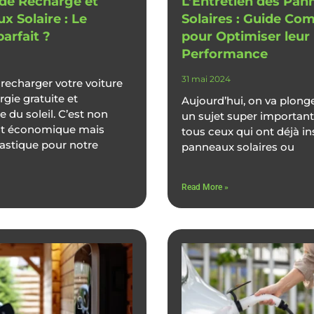
de Recharge et
L’Entretien des Pan
x Solaire : Le
Solaires : Guide Co
arfait ?
pour Optimiser leur
Performance
31 mai 2024
recharger votre voiture
rgie gratuite et
Aujourd’hui, on va plong
 du soleil. C’est non
un sujet super importan
t économique mais
tous ceux qui ont déjà in
tastique pour notre
panneaux solaires ou
Read More »