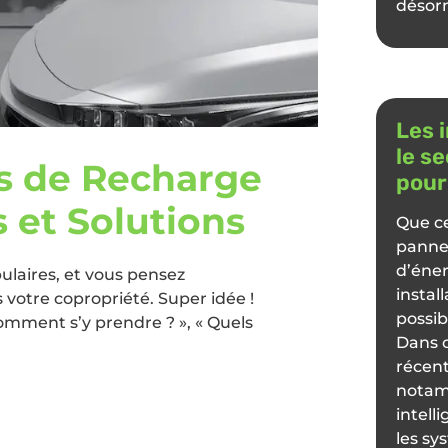
désorm
Les 
le s
es de Recharge
pour
s et Solutions
Que ce
pannea
d’éner
ulaires, et vous pensez
instal
votre copropriété. Super idée !
possib
Comment s’y prendre ? », « Quels
Dans c
récent
notamm
intell
les s