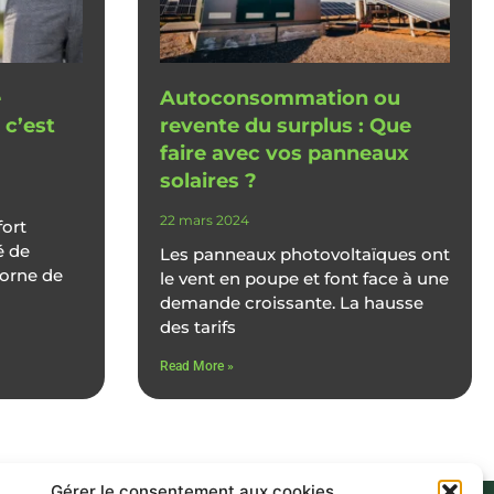
e
Autoconsommation ou
 c’est
revente du surplus : Que
faire avec vos panneaux
solaires ?
22 mars 2024
fort
é de
Les panneaux photovoltaïques ont
borne de
le vent en poupe et font face à une
demande croissante. La hausse
des tarifs
Read More »
Gérer le consentement aux cookies