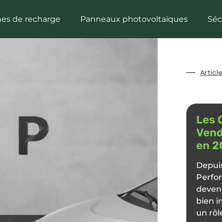
es de recharge
Panneaux photovoltaïques
Séc
Articl
Les 
Vend
en 2
Depuis
Perfor
devenu
bien i
un rôl