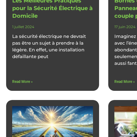
Les Meilleures Pratiques
Bornes 
pour la Sécurité Électrique à
Panneau
Domicile
couple p
1 juillet 2024
17 juin 2024
La sécurité électrique ne devrait
Imaginez 
pas être un sujet à prendre à la
avec l’éne
légère. En effet, une installation
abondante
défaillante peut
seulemen
aussi fan
Read More »
Read More »