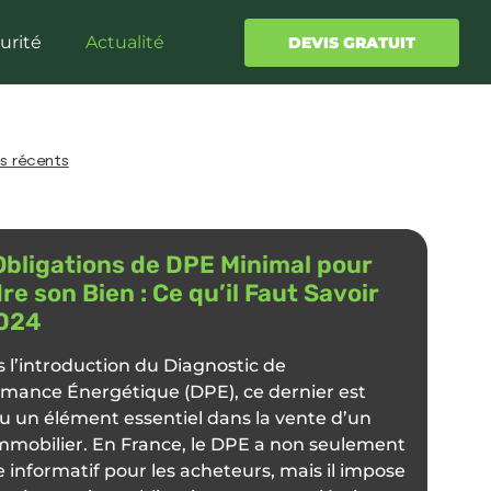
urité
Actualité
DEVIS GRATUIT
es récents
Obligations de DPE Minimal pour
re son Bien : Ce qu’il Faut Savoir
024
 l’introduction du Diagnostic de
mance Énergétique (DPE), ce dernier est
 un élément essentiel dans la vente d’un
mmobilier. En France, le DPE a non seulement
e informatif pour les acheteurs, mais il impose