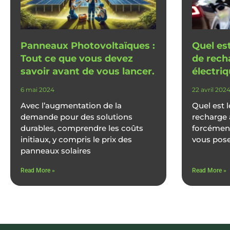
Panneaux Photovoltaïques :
Quel est
Tout ce que vous devez
de rech
savoir avant de vous lancer.
électri
6 mai 2024
22 avril 202
Avec l’augmentation de la
Quel est 
demande pour des solutions
recharge 
durables, comprendre les coûts
forcémen
initiaux, y compris le prix des
vous pose
panneaux solaires
Read More »
Read More »